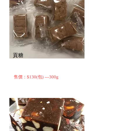
貢糖
售價：$130(包) ---300g