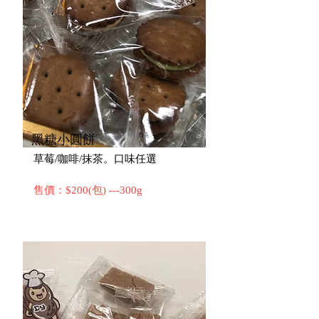
​黑糖小圓餅
草莓/咖啡/抹茶。口味任選
售價：$200(包) ---300g