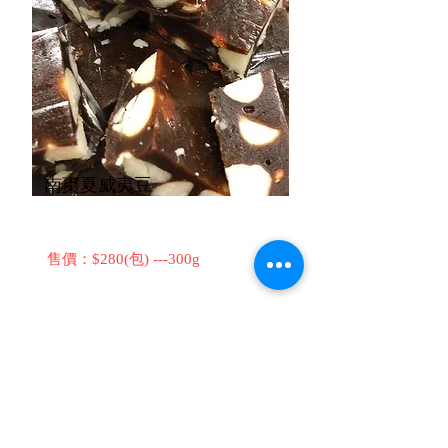
​南棗夏威夷豆
售價：$280(包) ---300g